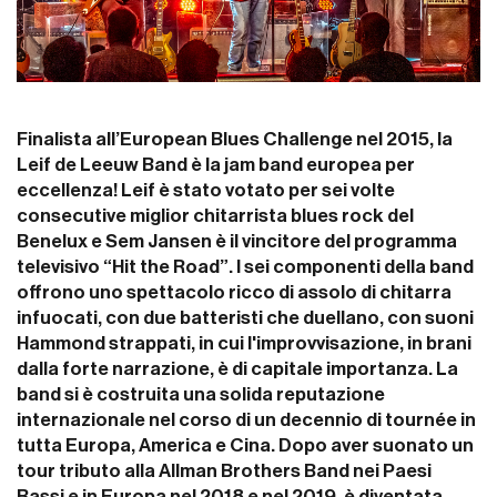
Finalista all’European Blues Challenge nel 2015, la
Leif de Leeuw Band è la jam band europea per
eccellenza! Leif è stato votato per sei volte
consecutive miglior chitarrista blues rock del
Benelux e Sem Jansen è il vincitore del programma
televisivo “Hit the Road”. I sei componenti della band
offrono uno spettacolo ricco di assolo di chitarra
infuocati, con due batteristi che duellano, con suoni
Hammond strappati, in cui l'improvvisazione, in brani
dalla forte narrazione, è di capitale importanza. La
band si è costruita una solida reputazione
internazionale nel corso di un decennio di tournée in
tutta Europa, America e Cina. Dopo aver suonato un
tour tributo alla Allman Brothers Band nei Paesi
Bassi e in Europa nel 2018 e nel 2019, è diventata