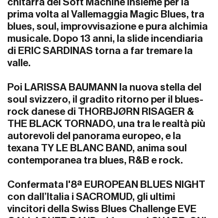
chitarra dei Soft Machine insieme per la
prima volta al Vallemaggia Magic Blues, tra
blues, soul, improvvisazione e pura alchimia
musicale. Dopo 13 anni, la slide incendiaria
di ERIC SARDINAS torna a far tremare la
valle.
Poi LARISSA BAUMANN la nuova stella del
soul svizzero, il gradito ritorno per il blues-
rock danese di THORBJØRN RISAGER &
THE BLACK TORNADO, una tra le realtà più
autorevoli del panorama europeo, e la
texana TY LE BLANC BAND, anima soul
contemporanea tra blues, R&B e rock.
Confermata l'8ª EUROPEAN BLUES NIGHT
con dall’Italia i SACROMUD, gli ultimi
vincitori della Swiss Blues Challenge EVE