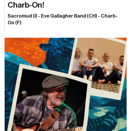
Charb-On!
Sacromud (I) - Eve Gallagher Band (CH) - Charb-
On (F)